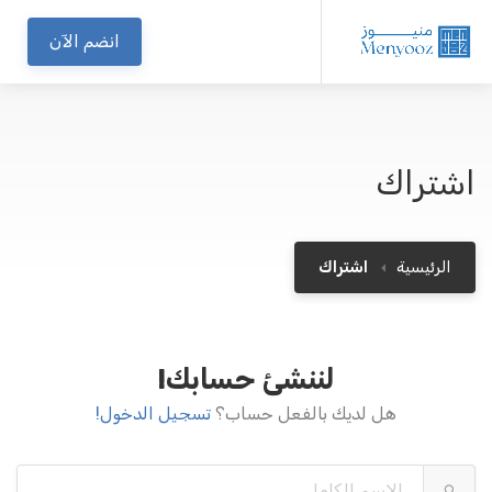
انضم الآن
اشتراك
الرئيسية
اشتراك
لننشئ حسابك!
هل لديك بالفعل حساب؟
تسجيل الدخول!